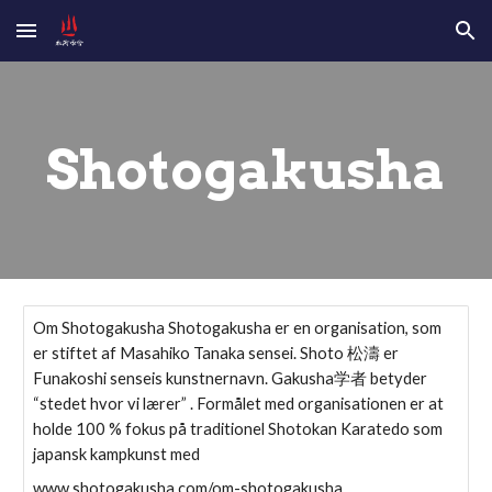
Skip to main content
Skip to navigation
Shotogakusha
Om Shotogakusha Shotogakusha er en organisation, som
er stiftet af Masahiko Tanaka sensei. Shoto 松濤 er
Funakoshi senseis kunstnernavn. Gakusha学者 betyder
“stedet hvor vi lærer” . Formålet med organisationen er at
holde 100 % fokus på traditionel Shotokan Karatedo som
japansk kampkunst med
www.shotogakusha.com/om-shotogakusha