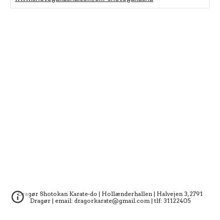
Dragør Shotokan Karate-do | Hollænderhallen | Halvejen 3, 2791
Dragør | email: dragorkarate@gmail.com | tlf: 31122405