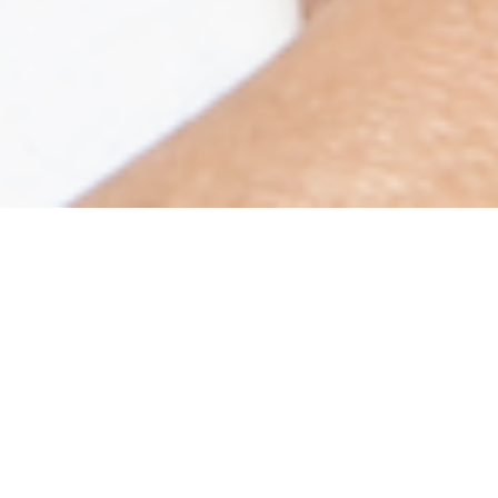
ed er vores varemærke!
er karate, og som løbende uddanner sig. Vi 
unkt i traditionelle værdier. Herudover er 