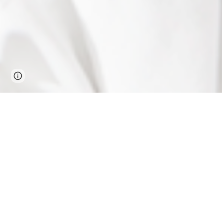
Page
Google Sites
Report abuse
updated