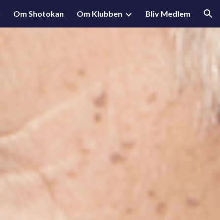
r
Om Shotokan
Om Klubben
Bliv Medlem
ion