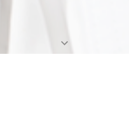
Velkommen
Kvalitet og høj fagligh
Vi har de dygtigste instruktører, som selv dyrk
tilbyder karate på et højt niveau med udgangsp